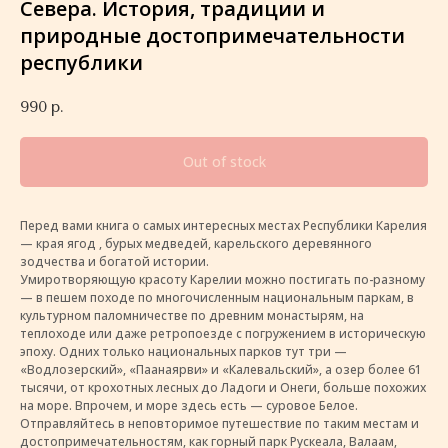
Севера. История, традиции и
природные достопримечательности
республики
990
р.
Out of stock
Перед вами книга о самых интересных местах Республики Карелия
— края ягод , бурых медведей, карельского деревянного
зодчества и богатой истории.
Умиротворяющую красоту Карелии можно постигать по-разному
— в пешем походе по многочисленным национальным паркам, в
культурном паломничестве по древним монастырям, на
теплоходе или даже ретропоезде с погружением в историческую
эпоху. Одних только национальных парков тут три —
«Водлозерский», «Паанаярви» и «Калевальский», а озер более 61
тысячи, от крохотных лесных до Ладоги и Онеги, больше похожих
на море. Впрочем, и море здесь есть — суровое Белое.
Отправляйтесь в неповторимое путешествие по таким местам и
достопримечательностям, как горный парк Рускеала, Валаам,