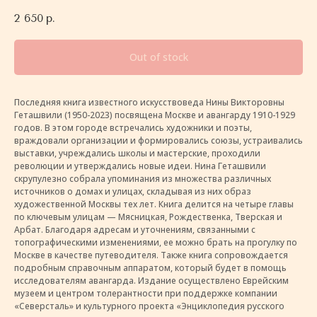
2 650
р.
Out of stock
Последняя книга известного искусствоведа Нины Викторовны
Геташвили (1950-2023) посвящена Москве и авангарду 1910-1929
годов. В этом городе встречались художники и поэты,
враждовали организации и формировались союзы, устраивались
выставки, учреждались школы и мастерские, проходили
революции и утверждались новые идеи. Нина Геташвили
скрупулезно собрала упоминания из множества различных
источников о домах и улицах, складывая из них образ
художественной Москвы тех лет. Книга делится на четыре главы
по ключевым улицам — Мясницкая, Рождественка, Тверская и
Арбат. Благодаря адресам и уточнениям, связанными с
топографическими изменениями, ее можно брать на прогулку по
Москве в качестве путеводителя. Также книга сопровождается
подробным справочным аппаратом, который будет в помощь
исследователям авангарда. Издание осуществлено Еврейским
музеем и центром толерантности при поддержке компании
«Северсталь» и культурного проекта «Энциклопедия русского