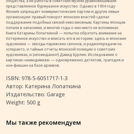
общества, а их работы в советских музеях уравновешивали
представленное буржуазное искусство. Однако в 1934 году
Япония запрещает коммунистические партии и другие левые
организации: правый поворот японских властей сделал
поддержание подобных связей невозможным. Картины японцев
попали в запасники, и многие годы о них никто не вспоминал.
Книга Катарины Лопаткиной — попытка обратить внимание на
потерянное искусство и вписать его в историю: здесь и японские
художники — звезды парижских салонов, и радиопередачи на
эсперанто, и тайные отчеты японской полиции о советских
художниках, и (неожиданно!) Давид Бурлюк. Исследование о
картинах-«невидимках» — одновременно детектив, трагедия и
нон-фикшен на базе архивов.
ISBN: 978-5-6051717-1-3
Автор: Катерина Лопаткина
Издательство: Garage
Weight: 500 g
Мы также рекомендуем