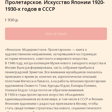
Пролетарское. Искусство Японии 1920-
1930-х годов в СССР
1 950
р.
Out of stock
«Японское. Модернистское. Пролетарское» — книга о
художественном направлении, затерявшемся на страницах
истории японского, советского и мирового искусства.
В 1948 году, когда коллекция Музея нового западного искусства в
Москве была расформирована, часть собрания прибыла в
ленинградский Эрмитаж. Все внимание музейщиков оказалось
приковано к ярким (и, конечно же, идеологически опасным)
полотнам Матисса и Пикассо, а на работы японских пролетарских
художников Окамото Токи, Куроды Юдзи, Ёсихары Ёсихико,
Усихаси Кодзо тогда почти не обратили внимания.
В 1930-е годы пролетарское искусство объединяло
единомышленников во всем мире, в том числе в СССР и Японии.
Японские художники с радостью приезжали в Москву, чтобы
стать свидетелями строительства нового, социалистического