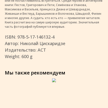
или не посчастливилось встретиться. Среди героев и антигероев
книги: Пестов, Григорович и Пети, Семёнова и Уланова,
Максимова и Васильев, принцесса Диана и Шеварднадзе,
Живанши и Вествуд, Барышников и Волочкова, Швыдкой, Филин
и многие другие. А судить: кто есть кто — привилегия читателя.
Книга рассчитана на самую широкую аудиторию. Значительная
часть фотографий публикуется впервые.
ISBN: 978-5-17-146132-4
Автор: Николай Цискаридзе
Издательство: АСТ
Weight: 600 g
Мы также рекомендуем