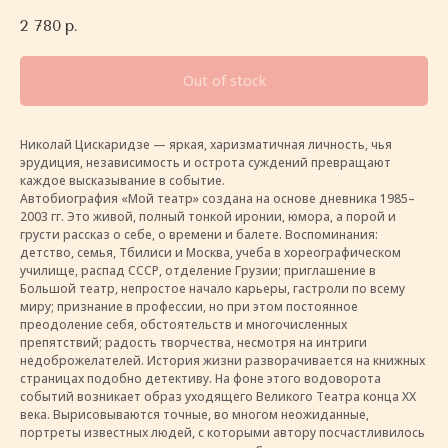
2 780
р.
Out of stock
Николай Цискаридзе — яркая, харизматичная личность, чья
эрудиция, независимость и острота суждений превращают
каждое высказывание в событие.
Автобиография «Мой театр» создана на основе дневника 1985–
2003 гг. Это живой, полный тонкой иронии, юмора, а порой и
грусти рассказ о себе, о времени и балете. Воспоминания:
детство, семья, Тбилиси и Москва, учеба в хореографическом
училище, распад СССР, отделение Грузии; приглашение в
Большой театр, непростое начало карьеры, гастроли по всему
миру; признание в профессии, но при этом постоянное
преодоление себя, обстоятельств и многочисленных
препятствий; радость творчества, несмотря на интриги
недоброжелателей. История жизни разворачивается на книжных
страницах подобно детективу. На фоне этого водоворота
событий возникает образ уходящего Великого Театра конца ХХ
века. Вырисовываются точные, во многом неожиданные,
портреты известных людей, с которыми автору посчастливилось