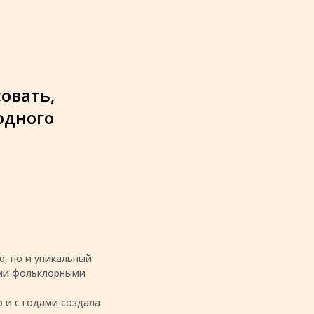
совать,
одного
, но и уникальный
ими фольклорными
 и с годами создала