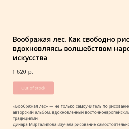
Воображая лес. Как свободно ри
вдохновляясь волшебством нар
искусства
1 620
р.
Out of stock
«Воображая лес» — не только самоучитель по рисованию
авторский альбом, вдохновленный восточноевропейск
традициями.
Динара Мирталипова изучала рисование самостоятельно