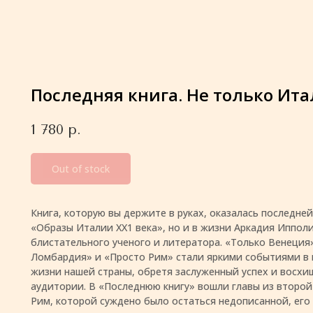
Последняя книга. Не только Ит
1 780
р.
Out of stock
Книга, которую вы держите в руках, оказалась последней
«Образы Италии ХХ1 века», но и в жизни Аркадия Ипполи
блистательного ученого и литератора. «Только Венеция
Ломбардия» и «Просто Рим» стали яркими событиями в
жизни нашей страны, обретя заслуженный успех и восх
аудитории. В «Последнюю книгу» вошли главы из второй
Рим, которой суждено было остаться недописанной, его 