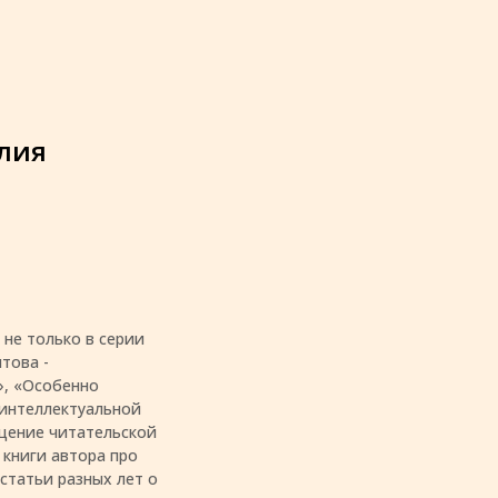
алия
 не только в серии
това -
», «Особенно
 интеллектуальной
ищение читательской
 книги автора про
статьи разных лет о