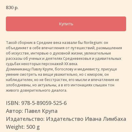
830
р.
Купить
Такой сборник в Средние века назвали бы florilegium: он
объединяет в себе впечатления от путешествий, размышления
об искусстве, интервью о духовной жизни, увлекательные
рассказы об ученых и деятелях Средневековья и удивительных
судьбах некоторых персонажей XX века.
Доминиканцу Павлу Крупе, богослову и медиевисту, присуще
умение смотреть на вещи уважительно, но с юмором, он
наблюдателен, но не бесстрастен, его мысли и впечатления не
злободневны, но актуальны, а в его интонациях слышен тон
живого доверительного диалога.
ISBN: 978-5-89059-525-6
Автор: Павел Крупа
Издательство: Издательство Ивана Лимбаха
Weight: 500 g