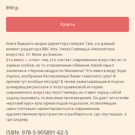
890
р.
Купить
Книга бывшего медиа-директора галереи Tate, а в данный
момент редактора BBC Arts, Уилла Гомперца «Непонятное
искусство. От Моне до Бэнкси».
Эта книга — ответ тем, кто считает современное искусство не то
заумью снобов, не то откровенным обманом. Какой смысл
заключен в «Черном квадрате» Малевича? Что имел в виду Энди
Уорхол, изображая бесчисленные банки томатного супа? И
причем тут вообще писсуар? В своем захватывающем и подчас
шокирующем рассказе о полуторавековой истории
современного искусства Уилл Гомперц не ставит перед собой
задачу оценивать те или иные произведения. Он дает читателям
«краткий курс» культурных кодов-подсказок, позволяющих
самостоятельно ориентироваться в современном
художественном пространстве и разбираться, где «пустышка», а
где шедевр.
ISBN: 978-5-905891-62-5