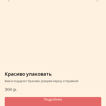
Красиво упаковать
К
Вам в подарок? Красиво упакуем перед отправкой
Ва
300
р.
3
Подробнее