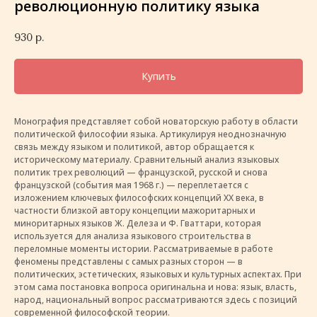
революционную политику языка
930
р.
Купить
Монография представляет собой новаторскую работу в области
политической философии языка. Артикулируя неоднозначную
связь между языком и политикой, автор обращается к
историческому материалу. Сравнительный анализ языковых
политик трех революций — французской, русской и снова
французской (события мая 1968 г.) — переплетается с
изложением ключевых философских концепций XX века, в
частности близкой автору концепции мажоритарных и
миноритарных языков Ж. Делеза и Ф. Гваттари, которая
используется для анализа языкового строительства в
переломные моменты истории. Рассматриваемые в работе
феномены представлены с самых разных сторон — в
политических, эстетических, языковых и культурных аспектах. При
этом сама постановка вопроса оригинальна и нова: язык, власть,
народ, национальный вопрос рассматриваются здесь с позиций
современной философской теории.