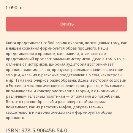
1 090
р.
Купить
Книга представляет собой серию очерков, посвященных тому, как
в нашем сознании формируется образ прошлого. Наши
представления о прошлом, как правило, отличаются от
представлений профессиональных историков. Дело в том, что, в
отличие от историков, широкая аудитория воспринимает
прошлое эмоционально, пропуская реальные знания через свои
эмоции, желания и расхожие представления о том, как устроен
мир. Тематика очерков разнообразна. Здесь и история сословий
в России, и мифологическое освоение пространств, и бытование
письменности, и конспирологические теории, и отношение к
различным телесным практикам — от зачатия до погребения.
Весь этот разнообразный и разношерстный материал
показывает, как из расхожих мифов, документальных
свидетельств и идеологических схем формируется образ
прошлого.
ISBN: 978-5-906456-54-0