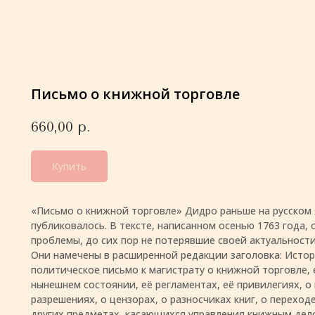
Письмо о книжной торговле
660,00
р.
Купить
«Письмо о книжной торговле» Дидро раньше на русском 
публиковалось. В тексте, написанном осенью 1763 года,
проблемы, до сих пор не потерявшие своей актуальности
Они намечены в расширенной редакции заголовка: Истор
политическое письмо к магистрату о книжной торговле, 
нынешнем состоянии, её регламентах, её привилегиях, о
разрешениях, о цензорах, о разносчиках книг, о переход
других предметах, касающихся управления книжным дел