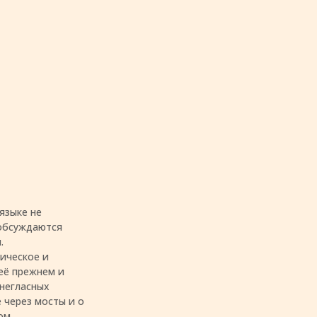
языке не
 обсуждаются
.
ическое и
её прежнем и
 негласных
е через мосты и о
ом.