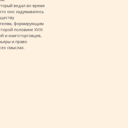
оторый ведал во время
что оно задумывалось
бществу
тателям, формирующим
торой половине XVIII
ей и книготорговцев,
рьеры и право
сех смыслах.