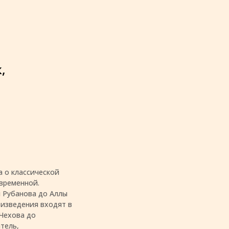
,
а о классической
овременной.
 Рубанова до Аллы
оизведения входят в
 Чехова до
тель,