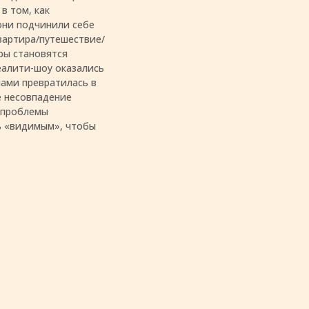
в том, как
они подчинили себе
квартира/путешествие/
ры становятся
еалити-шоу оказались
нами превратилась в
е несовпадение
и проблемы
ь «видимым», чтобы