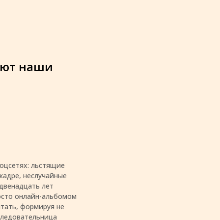
дают наши
оцсетях: льстящие
кадре, неслучайные
 двенадцать лет
росто онлайн-альбомом
чтать, формируя не
следовательница