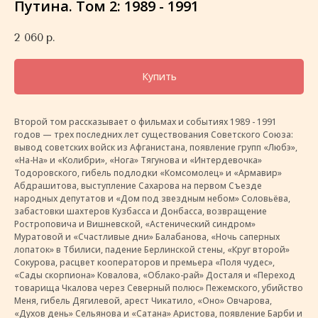
Путина. Том 2: 1989 - 1991
2 060
р.
Купить
Второй том рассказывает о фильмах и событиях 1989 - 1991
годов — трех последних лет существования Советского Союза:
вывод советских войск из Афганистана, появление групп «Любэ»,
«На-На» и «Колибри», «Нога» Тягунова и «Интердевочка»
Тодоровского, гибель подлодки «Комсомолец» и «Армавир»
Абдрашитова, выступление Сахарова на первом Съезде
народных депутатов и «Дом под звездным небом» Соловьёва,
забастовки шахтеров Кузбасса и Донбасса, возвращение
Ростроповича и Вишневской, «Астенический синдром»
Муратовой и «Счастливые дни» Балабанова, «Ночь саперных
лопаток» в Тбилиси, падение Берлинской стены, «Круг второй»
Сокурова, расцвет кооператоров и премьера «Поля чудес»,
«Сады скорпиона» Ковалова, «Облако-рай» Досталя и «Переход
товарища Чкалова через Северный полюс» Пежемского, убийство
Меня, гибель Дягилевой, арест Чикатило, «Оно» Овчарова,
«Духов день» Сельянова и «Сатана» Аристова, появление Барби и