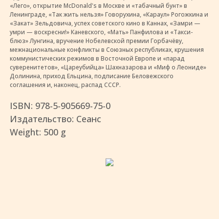
«Лего», открытие McDonald's в Москве и «табачный бунт» в
Ленинграде, «Так жить нельзя» Говорухина, «Караул» Рогожкина и
«Закат» Зельдовича, успех советского кино в Каннах, «Замри —
умри — воскресни!» Каневского, «Мать» Панфилова и «Такси-
блюз» Лунгина, вручение Нобелевской премии Горбачёву,
межнациональные конфликты в Союзных республиках, крушения
коммунистических режимов в Восточной Европе и «парад
суверенитетов», «Цареубийца» Шахназарова и «Миф о Леониде»
Долинина, приход Ельцина, подписание Беловежского
соглашения и, наконец, распад СССР.
ISBN: 978-5-905669-75-0
Издательство: Сеанс
Weight: 500 g