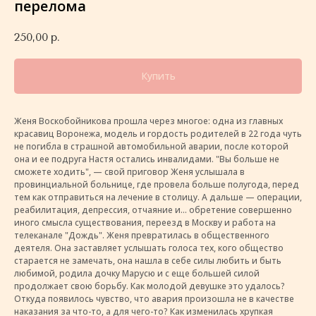
перелома
250,00
р.
Купить
Женя Воскобойникова прошла через многое: одна из главных
красавиц Воронежа, модель и гордость родителей в 22 года чуть
не погибла в страшной автомобильной аварии, после которой
она и ее подруга Настя остались инвалидами. "Вы больше не
сможете ходить", — свой приговор Женя услышала в
провинциальной больнице, где провела больше полугода, перед
тем как отправиться на лечение в столицу. А дальше — операции,
реабилитация, депрессия, отчаяние и... обретение совершенно
иного смысла существования, переезд в Москву и работа на
телеканале "Дождь". Женя превратилась в общественного
деятеля. Она заставляет услышать голоса тех, кого общество
старается не замечать, она нашла в себе силы любить и быть
любимой, родила дочку Марусю и с еще большей силой
продолжает свою борьбу. Как молодой девушке это удалось?
Откуда появилось чувство, что авария произошла не в качестве
наказания за что-то, а для чего-то? Как изменилась хрупкая