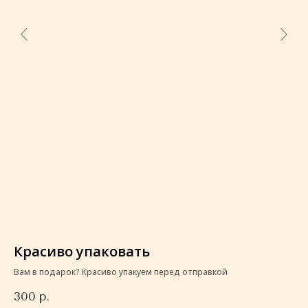
Красиво упаковать
К
Вам в подарок? Красиво упакуем перед отправкой
Ва
300
р.
3