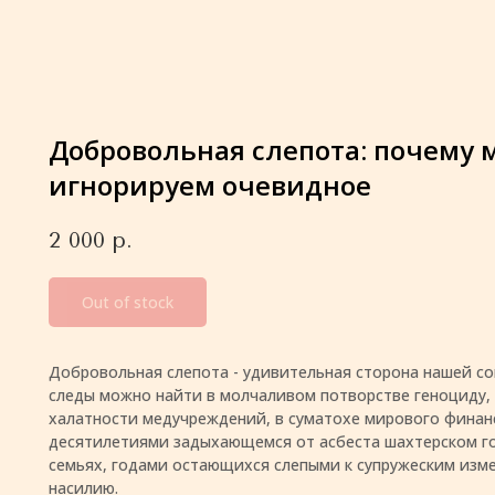
Добровольная слепота: почему 
игнорируем очевидное
2 000
р.
Out of stock
Добровольная слепота - удивительная сторона нашей со
следы можно найти в молчаливом потворстве геноциду, 
халатности медучреждений, в суматохе мирового финанс
десятилетиями задыхающемся от асбеста шахтерском го
семьях, годами остающихся слепыми к супружеским изм
насилию.