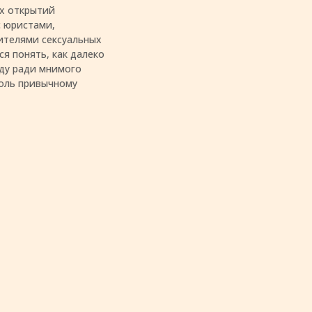
х открытий
с юристами,
ителями сексуальных
ся понять, как далеко
вду ради мнимого
толь привычному