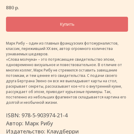
880
р.
Купить
Марк Рибу – один из главных французских фотожурналистов,
классик, переживший ХХ век, автор огромного количества
узнаваемых шедевров.
«Слова молчуна» – это потрясающее свидетельство эпохи,
одновременно визуальное и повествовательное. В отличие от
многих коллег, Марк Рибу не стремился оставить завещание
потомкам, и тем ценнее его свидетельства. С подачи своего
друга Бертрана Эвено он все же выкладывает карты на стол,
раскрывает секреты, рассказывает кое-что о внутренней кухне,
рассуждает об эпохе, приводит курьезные примеры. Так,
постепенно из небольших фрагментов складывается картина его
долгой и необычной жизни.
ISBN: 978-5-903974-21-4
Автор: Марк Рибу
Издательство: Клаудберри