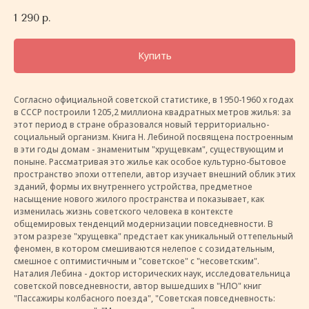
1 290
р.
Купить
Согласно официальной советской статистике, в 1950-1960 х годах
в СССР построили 1205,2 миллиона квадратных метров жилья: за
этот период в стране образовался новый территориально-
социальный организм. Книга Н. Лебиной посвящена построенным
в эти годы домам - знаменитым "хрущевкам", существующим и
поныне. Рассматривая это жилье как особое культурно-бытовое
пространство эпохи оттепели, автор изучает внешний облик этих
зданий, формы их внутреннего устройства, предметное
насыщение нового жилого пространства и показывает, как
изменилась жизнь советского человека в контексте
общемировых тенденций модернизации повседневности. В
этом разрезе "хрущевка" предстает как уникальный оттепельный
феномен, в котором смешиваются нелепое с созидательным,
смешное с оптимистичным и "советское" с "несоветским".
Наталия Лебина - доктор исторических наук, исследовательница
советской повседневности, автор вышедших в "НЛО" книг
"Пассажиры колбасного поезда", "Советская повседневность: