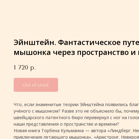
Эйнштейн. Фантастическое пут
мышонка через пространство и
1 720
р.
Out of stock
Что, если знаменитые теории Эйнштейна появились благ
учёного с мышонком? Разве это не объяснило бы, почем
швейцарского патентного бюро перевернул с ног на голо
наши представления о пространстве и времени?
Новая книга Торбена Кульманна — автора «Линдберг. Н
приключения летающего мышонка», «Армстронг. Неверо