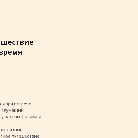
ешествие
 время
одаря встрече
у служащий
ву законы физики и
евероятные
ятное путешествие