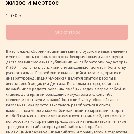
живое и мертвое
1 070
р.
Out of stock
В настоящий сборник вошли две книги о русском языке, значение
и уникальность которых остаются беспримерными даже спустя
десятилетия с момента публикации. «В лаборатории редактора»
(1960) — одна из главных книг, посвященных чистоте и богатству
русского языка. В своей книге выдающийся писатель, критик и
литературовед Лидия Чуковская делится опытом работы в
легендарной редакции Детгиза. По словам автора, «книга эта —
не учебник по редактированию. Учебных задач я перед собой не
ставлю, да и вряд ли овладению искусством в какой-либо
степени может служить какой бы то ни было учебник. Задача
книги иная: мне просто захотелось разобраться в опыте,
накопленном мною и моими ближайшими товарищами, собрать
и обобщить его, ввести читателя в круг тех мыслей, тех тревог и
вопросов, на которые мне приходилось наталкиваться в течение
трех десятилетий литературной работы». Нора Галь —
выдающийся переводчик английской и французской литературы,