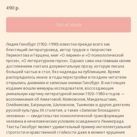
490
р.
Out of stock
Лидия Гинзбург (1902–1990) известна прежде всего как
блестящий литературовед, автор трудов о творчестве
Лермонтова и Герцена, книг «О лирике» и «О психологической
прозе», «О литературном герое». Однако сама она главным своим
достижением считала документальную прозу, которую писала
большей частью в стол, без надежды на публикацию. Время
распорядилось иначе: в годы перестройки и позднее читателю
открылись дневники и записные книжки Гинзбург. В настоящее
издание вошли мемуары исследователя, воссоздающие
уникальную картину литературной жизни 1920–1980-х годов —
воспоминания об Ахматовой, Маяковском, Мандельштаме,
Олейникове, Багрицком, Шкловском, Тынянове и других деятелях
русской культуры XX столетия, а также «Записки блокадного
человека» — свидетельство психологической трансформации
человека в нечеловеческих условиях осажденного Ленинграда.
Тексты Гинзбург являют удивительный пример интеллектуальной
строгости и нравственной стойкости даже в момент крушения