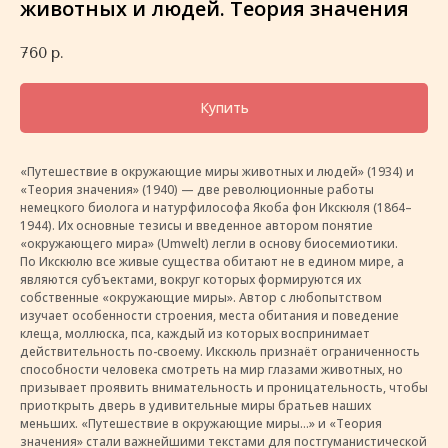
животных и людей. Теория значения
760
р.
Купить
«Путешествие в окружающие миры животных и людей» (1934) и
«Теория значения» (1940) — две революционные работы
немецкого биолога и натурфилософа Якоба фон Икскюля (1864–
1944). Их основные тезисы и введенное автором понятие
«окружающего мира» (Umwelt) легли в основу биосемиотики.
По Икскюлю все живые существа обитают не в едином мире, а
являются субъектами, вокруг которых формируются их
собственные «окружающие миры». Автор с любопытством
изучает особенности строения, места обитания и поведение
клеща, моллюска, пса, каждый из которых воспринимает
действительность по-своему. Икскюль признаёт ограниченность
способности человека смотреть на мир глазами животных, но
призывает проявить внимательность и проницательность, чтобы
приоткрыть дверь в удивительные миры братьев наших
меньших. «Путешествие в окружающие миры…» и «Теория
значения» стали важнейшими текстами для постгуманистической