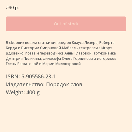
590
р.
Out of stock
В сборник вошли статьи киноведов Клауса Лезера, Роберта
Берда и Виктории Смирновой-Майзель,театроведа Игоря
Вдовенко, поэта и переводчика Анны Глазовой, арт-критика
Дмитрия Пиликина, философа Олега Горяинова и историков
Елены Раскатовой и Марии Миловзровой.
ISBN: 5-905586-23-1
Издательство: Порядок слов
Weight: 400 g