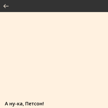
А ну-ка, Петсон!