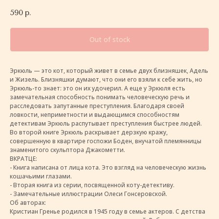
590
р.
Out of stock
Эркюль — это кот, который живет в семье двух близняшек, Адель
и Жизель. Близняшки думают, что они его взяли к себе жить, но
Эркюль-то знает: это он их удочерил. А еще у Эркюля есть
замечательная способность понимать человеческую речь и
расследовать запутанные преступления. Благодаря своей
ловкости, неприметности и выдающимся способностям
детективам Эркюль распутывает преступления быстрее людей.
Во второй книге Эркюль раскрывает дерзкую кражу,
совершенную в квартире госпожи Боден, внучатой племянницы
знаменитого скульптора Джакометти.
ВКРАТЦЕ:
- Книга написана от лица кота. Это взгляд на человеческую жизнь
кошачьими глазами.
- Вторая книга из серии, посвященной коту-детективу.
- Замечательные иллюстрации Олеси Гонсеровской.
Об авторах:
Кристиан Гренье родился в 1945 году в семье актеров. С детства