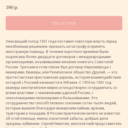
590
р.
Out of stock
Ужасающий голод 1921 года поставил советскую власть перед
неизбежным решением: признать катастрофу и принять
иностранную помощь. В течение короткого времени были
подписаны более двадцати договоров с международными
организациями, изъявившими желание помогать Советской
России. Третьим в этом списке был договор Наркомпрода с
квакерами. Квакеры, или Религиозное общество Друзей, — это
протестантская христианская церковь, история взаимодействия
которой с Россией начинается в XVII веке. С 1916 по 1931 год
квакеры смогли вполне мирно и плодотворно сотрудничать со
всеми властями: с чиновниками царской России, с
чехословацкими легионерами и большевиками. Это
сотрудничество способствовало спасению сотен тысяч людей,
которые выжили благодаря квакерским пайкам, врачам,
тракторам и лошадям. В России практически ничего не известно
об этой помощи, имена спасителей забыты, добрые дела
преданы забвению. Сергей Никитин, многолетний представитель