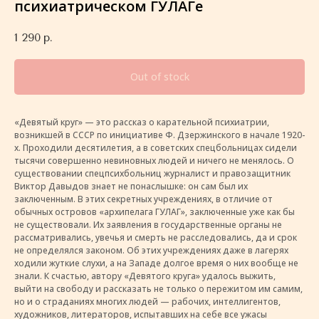
психиатрическом ГУЛАГе
1 290
р.
Out of stock
«Девятый круг» — это рассказ о карательной психиатрии,
возникшей в СССР по инициативе Ф. Дзержинского в начале 1920-
х. Проходили десятилетия, а в советских спецбольницах сидели
тысячи совершенно невиновных людей и ничего не менялось. О
существовании спецпсихбольниц журналист и правозащитник
Виктор Давыдов знает не понаслышке: он сам был их
заключенным. В этих секретных учреждениях, в отличие от
обычных островов «архипелага ГУЛАГ», заключенные уже как бы
не существовали. Их заявления в государственные органы не
рассматривались, увечья и смерть не расследовались, да и срок
не определялся законом. Об этих учреждениях даже в лагерях
ходили жуткие слухи, а на Западе долгое время о них вообще не
знали. К счастью, автору «Девятого круга» удалось выжить,
выйти на свободу и рассказать не только о пережитом им самим,
но и о страданиях многих людей — рабочих, интеллигентов,
художников, литераторов, испытавших на себе все ужасы