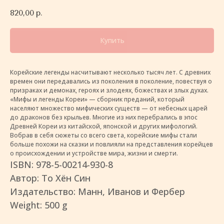
820,00
р.
Купить
Корейские легенды насчитывают несколько тысяч лет. С древних
времен они передавались из поколения в поколение, повествуя о
призраках и демонах, героях и злодеях, божествах и злых духах.
«Мифы и легенды Кореи» — сборник преданий, который
населяют множество мифических существ — от небесных царей
до драконов без крыльев. Многие из них перебрались в эпос
Древней Кореи из китайской, японской и других мифологий.
Вобрав в себя сюжеты со всего света, корейские мифы стали
больше похожи на сказки и повлияли на представления корейцев
о происхождении и устройстве мира, жизни и смерти.
ISBN: 978-5-00214-930-8
Автор: То Хён Син
Издательство: Манн, Иванов и Фербер
Weight: 500 g