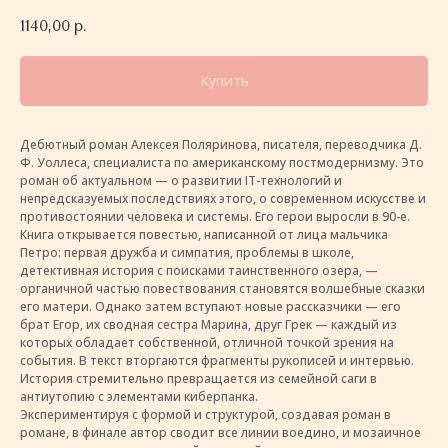
1140,00
р.
Купить
Дебютный роман Алексея Поляринова, писателя, переводчика Д.
Ф. Уоллеса, специалиста по американскому постмодернизму. Это
роман об актуальном — о развитии IT-технологий и
непредсказуемых последствиях этого, о современном искусстве и
противостоянии человека и системы. Его герои выросли в 90-е.
Книга открывается повестью, написанной от лица мальчика
Петро: первая дружба и симпатия, проблемы в школе,
детективная история с поисками таинственного озера, —
органичной частью повествования становятся волшебные сказки
его матери. Однако затем вступают новые рассказчики — его
брат Егор, их сводная сестра Марина, друг Грек — каждый из
которых обладает собственной, отличной точкой зрения на
события. В текст вторгаются фрагменты рукописей и интервью.
История стремительно превращается из семейной саги в
антиутопию с элементами киберпанка.
Экспериментируя с формой и структурой, создавая роман в
романе, в финале автор сводит все линии воедино, и мозаичное