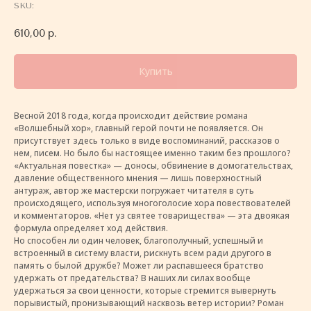
SKU:
610,00
р.
Купить
Весной 2018 года, когда происходит действие романа
«Волшебный хор», главный герой почти не появляется. Он
присутствует здесь только в виде воспоминаний, рассказов о
нем, писем. Но было бы настоящее именно таким без прошлого?
«Актуальная повестка» — доносы, обвинение в домогательствах,
давление общественного мнения — лишь поверхностный
антураж, автор же мастерски погружает читателя в суть
происходящего, используя многоголосие хора повествователей
и комментаторов. «Нет уз святее товарищества» — эта двоякая
формула определяет ход действия.
Но способен ли один человек, благополучный, успешный и
встроенный в систему власти, рискнуть всем ради другого в
память о былой дружбе? Может ли распавшееся братство
удержать от предательства? В наших ли силах вообще
удержаться за свои ценности, которые стремится вывернуть
порывистый, пронизывающий насквозь ветер истории? Роман