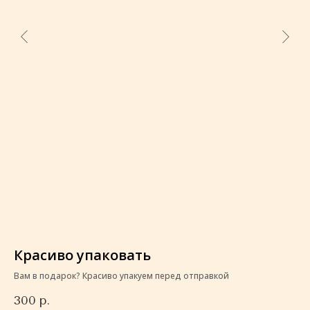
Красиво упаковать
К
Вам в подарок? Красиво упакуем перед отправкой
Ва
300
р.
3