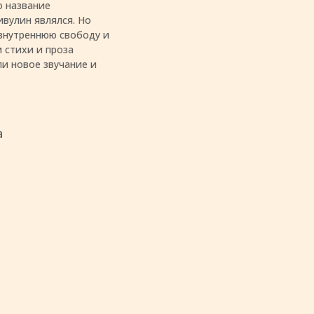
о название
вулин являлся. Но
 внутреннюю свободу и
 стихи и проза
ли новое звучание и
а