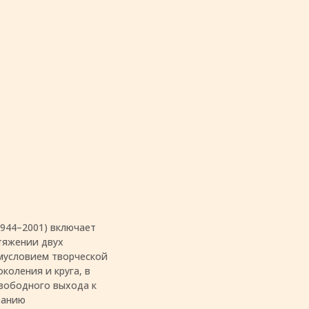
944–2001) включает
тяжении двух
мусловием творческой
коления и круга, в
вободного выхода к
ванию