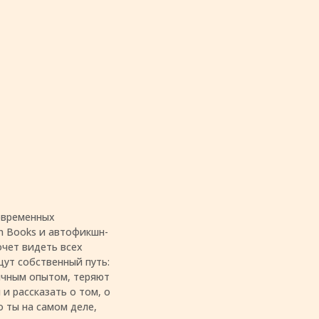
овременных
n Books и автофикшн-
очет видеть всех
ут собственный путь:
ичным опытом, теряют
и рассказать о том, о
о ты на самом деле,