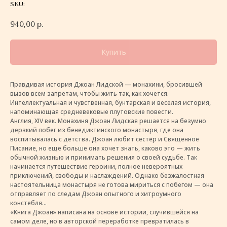
SKU:
940,00
р.
Купить
Правдивая история Джоан Лидской — монахини, бросившей
вызов всем запретам, чтобы жить так, как хочется.
Интеллектуальная и чувственная, бунтарская и веселая история,
напоминающая средневековые плутовские повести.
Англия, XIV век. Монахиня Джоан Лидская решается на безумно
дерзкий побег из бенедиктинского монастыря, где она
воспитывалась с детства. Джоан любит сестёр и Священное
Писание, но ещё больше она хочет знать, каково это — жить
обычной жизнью и принимать решения о своей судьбе. Так
начинается путешествие героини, полное невероятных
приключений, свободы и наслаждений. Однако безжалостная
настоятельница монастыря не готова мириться с побегом — она
отправляет по следам Джоан опытного и хитроумного
констебля...
«Книга Джоан» написана на основе истории, случившейся на
самом деле, но в авторской переработке превратилась в