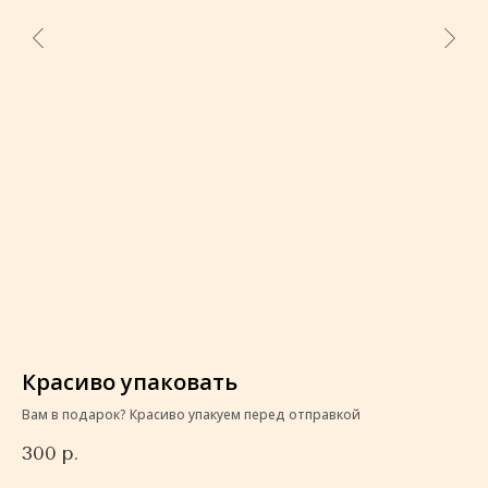
Красиво упаковать
К
Вам в подарок? Красиво упакуем перед отправкой
Ва
300
р.
3