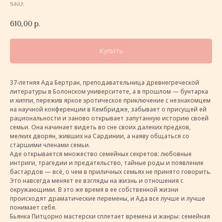
SKU:
610,00
р.
Купить
37-летняя Ада Бертран, преподавательница древнегреческой
литературы в Болонском университете, а в прошлом — бунтарка
и хиппи, пережив яркое эротическое приключение с незнакомцем
на научной конференции в Кембридже, забывает о присущей ей
рациональности и заново открывает запутанную историю своей
семьи. Она начинает видеть во сне своих далеких предков,
мелких дворян, живших на Сардинии, а наяву общаться со
старшими членами семьи.
Аде открывается множество семейных секретов: любовные
интриги, трагедии и предательство, тайные роды и появление
бастардов — всё, о чем в приличных семьях не принято говорить.
Это навсегда меняет ее взгляды на жизнь и отношения с
окружающими. В это же время в ее собственной жизни
происходят драматические перемены, и Ада все лучше и лучше
понимает себя.
Бьянка Питцорно мастерски сплетает времена и жанры: семейная