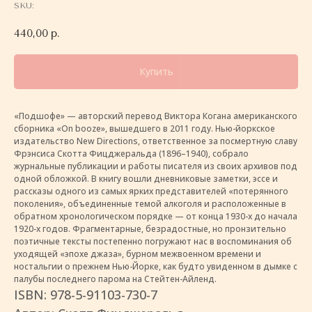
SKU:
440,00
р.
Купить
«Подшофе» — авторский перевод Виктора Когана американского
сборника «On booze», вышедшего в 2011 году. Нью-йоркское
издательство New Directions, ответственное за посмертную славу
Фрэнсиса Скотта Фицджеральда (1896–1940), собрало
журнальные публикации и работы писателя из своих архивов под
одной обложкой. В книгу вошли дневниковые заметки, эссе и
рассказы одного из самых ярких представителей «потерянного
поколения», объединенные темой алкоголя и расположенные в
обратном хронологическом порядке — от конца 1930-х до начала
1920-х годов. Фрагментарные, безрадостные, но пронзительно
поэтичные тексты постепенно погружают нас в воспоминания об
уходящей «эпохе джаза», бурном межвоенном времени и
ностальгии о прежнем Нью-Йорке, как будто увиденном в дымке с
палубы последнего парома на Стейтен-Айленд.
ISBN: 978-5-91103-730-7