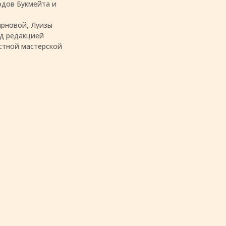
одов Букмейта и
ирновой, Луизы
д редакцией
естной мастерской