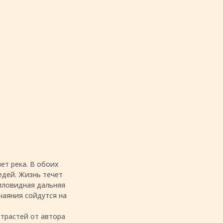
яет река. В обоих
едей. Жизнь течет
иловидная дальняя
чаяния сойдутся на
трастей от автора