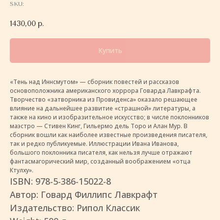
SKU:
1430,00
р.
Купить
«Тень над Иннсмутом» — сборник повестей и рассказов
основоположника американского хоррора Говарда Лавкрафта.
Творчество «затворника из Провиденса» оказало решающее
влияние на дальнейшее развитие «страшной» литературы, а
также на кино и изобразительное искусство; в числе поклонников
маэстро — Стивен Кинг, Гильермо дель Торо и Алан Мур. В
сборник вошли как наиболее известные произведения писателя,
так и редко публикуемые. Иллюстрации Ивана Иванова,
большого поклонника писателя, как нельзя лучше отражают
фантасмагорический мир, созданный воображением «отца
Ктулху».
ISBN: 978-5-386-15022-8
Автор: Говард Филлипс Лавкрафт
Издательство: Рипол Классик