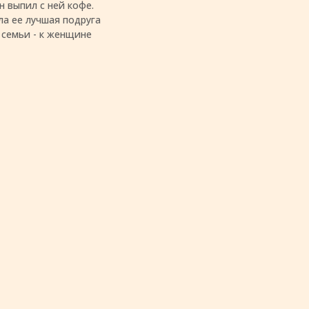
н выпил с ней кофе.
сла ее лучшая подруга
з семьи - к женщине