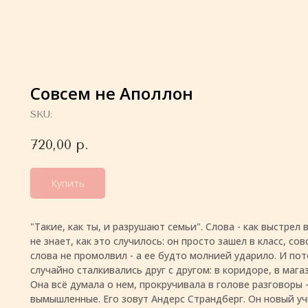
Совсем не Аполлон
SKU:
720,00
р.
Купить
"Такие, как ты, и разрушают семьи". Слова - как выстрел 
не знает, как это случилось: он просто зашел в класс, со
слова не промолвил - а ее будто молнией ударило. И пот
случайно сталкивались друг с другом: в коридоре, в мага
Она всё думала о нем, прокручивала в голове разговоры 
вымышленные. Его зовут Андерс Страндберг. Он новый у