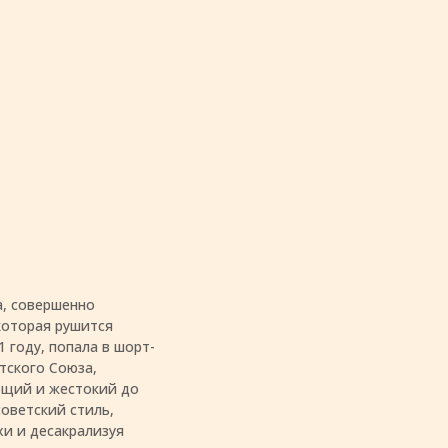
а, совершенно
которая рушится
1 году, попала в шорт-
етского Союза,
ющий и жестокий до
оветский стиль,
и и десакрализуя