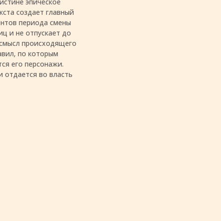
истине эпическое
кста создает главный
ентов периода смены
иц и не отпускает до
ь смысл происходящего
авил, по которым
ся его персонажи.
и отдается во власть