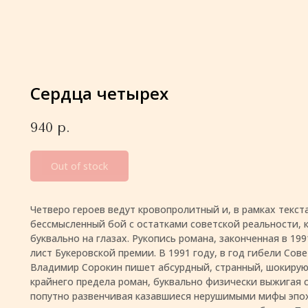
Сердца четырех
940
р.
Out of stock
Четверо героев ведут кровопролитный и, в рамках текст
бессмысленный бой с остатками советской реальности, 
буквально на глазах. Рукопись романа, законченная в 199
лист Букеровской премии. В 1991 году, в год гибели Сов
Владимир Сорокин пишет абсурдный, странный, шокиру
крайнего предела роман, буквально физически выжигая с
попутно развенчивая казавшиеся нерушимыми мифы эпох