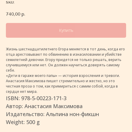
SKU:
740,00
р.
Купить
Жизнь шестнадцатилетнего Егора меняется в тот день, когда его
отца арестовывают по обвинению в изнасиловании и убийстве
семилетней девочки. Егору придется не только решать, верить
случившемуся или нет. Он должен научиться доверять самому
себе.
«Дети в гараже моего папы» — история взросления и тревоги.
Анастасия Максимова пишет стремительно и жестко, но это
честная проза о том, как примириться с самим собой, когда в
сердце нет мира.
ISBN: 978-5-00223-171-3
Автор: Анастасия Максимова
Издательство: Альпина нон-фикшн
Weight: 500 g