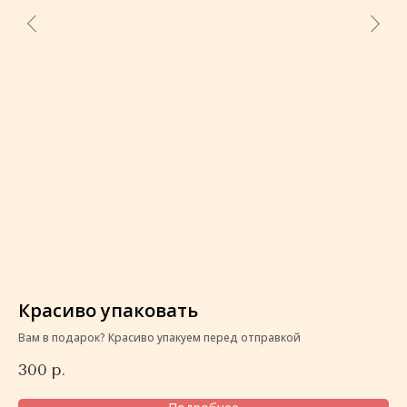
Красиво упаковать
К
Вам в подарок? Красиво упакуем перед отправкой
Ва
300
р.
3