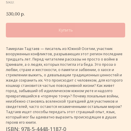
SKU:
530,00
р.
Купить
Тамерлан Тадтаев — писатель из Южной Осетии, участник
вооруженных конфликтов, разрывающих этот регион последние
тридцать лет. Перед читателем рассказы не просто о войне в
Цхинвале, а о людях, которых постигла эта беда. Это проза о
любви, страхе и жестокости, о памяти и забвении, о хаосе и
стремлении выжить, о девальвации традиционных ценностей и
жажде сохранить их. Что происходит с человеком, для которого
кошмар становится частью повседневной жизни? Как живет
город, забывший об идиллическом южном уюте и надолго
превратившийся в «горячую точку»? Почему локальные войны,
неизбежно становясь вселенской трагедией для участников и
свидетелей, часто остаются незамеченными остальным миром?
Тадтаев ищет способы передать этот страшный опыт, язык,
который мог бы адекватно выразить происходящее в душах
героев его книги.
ISBN: 978-5-4448-1187-0