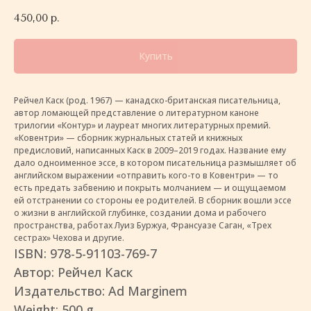
450,00
р.
Купить
Рейчел Каск (род. 1967) — канадско-британская писательница,
автор ломающей представление о литературном каноне
трилогии «Контур» и лауреат многих литературных премий.
«Ковентри» — сборник журнальных статей и книжных
предисловий, написанных Каск в 2009–2019 годах. Название ему
дало одноименное эссе, в котором писательница размышляет об
английском выражении «отправить кого-то в Ковентри» — то
есть предать забвению и покрыть молчанием — и ощущаемом
ей отстранении со стороны ее родителей. В сборник вошли эссе
о жизни в английской глубинке, создании дома и рабочего
пространства, работах Луиз Буржуа, Франсуазе Саган, «Трех
сестрах» Чехова и другие.
ISBN: 978-5-91103-769-7
Автор: Рейчел Каск
Издательство: Ad Marginem
Weight: 500 g