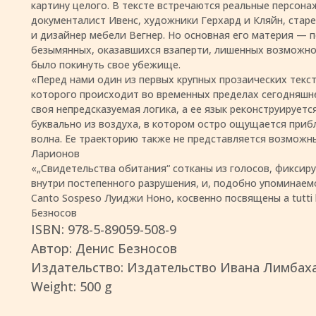
картину целого. В тексте встречаются реальные персон
документалист Ивенс, художники Герхард и Кляйн, стар
и дизайнер мебели Вегнер. Но основная его материя — 
безымянных, оказавшихся взаперти, лишенных возможно
было покинуть свое убежище.
«Перед нами один из первых крупных прозаических текс
которого происходит во временных пределах сегодняшне
своя непредсказуемая логика, а ее язык реконструируется i
буквально из воздуха, в котором остро ощущается при
волна. Ее траекторию также не представляется возможн
Ларионов
«„Свидетельства обитания“ сотканы из голосов, фикси
внутри постепенного разрушения, и, подобно упоминаемо
Canto Sospeso Луиджи Ноно, косвенно посвящены a tutti 
Безносов
ISBN: 978-5-89059-508-9
Автор: Денис Безносов
Издательство: Издательство Ивана Лимбах
Weight: 500 g