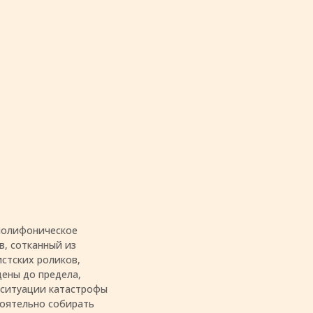
полифоническое
в, сотканный из
истских роликов,
ены до предела,
 ситуации катастрофы
тоятельно собирать