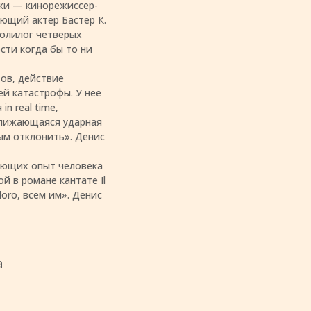
ажи — кинорежиссер-
еющий актер Бастер К.
полилог четверых
сти когда бы то ни
тов, действие
й катастрофы. У нее
n real time,
ближающаяся ударная
ым отклонить». Денис
рующих опыт человека
й в романе кантате Il
loro, всем им». Денис
а