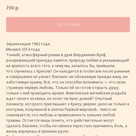
700
р.
Out of stock
Экранизация 1982 года
Мюзикл 2014 года
Тонкий, атмосферный роман в духе Вирджинии Вулф,
раскрывающий причуды памяти, природу любви и указывающий
на хрупкость всего того, к чему мы, казалось бы, привыкли.
Что случилось с Крисом? Он находится в госпитале после ранения
и совершенно не узнает близких: ни обожаемую прежде жену, ни
заботливую кузину. Всё, что он способен вспомнить — это свою
странную первую любовь. Только ей он готов открыть душу,
только с ней проводить время. Живописная английская усадьба
ждет своего хозяина, но хочет ли Крис домой? Опытный
психиатр, которого приглашают к Крису, уверен: дело не только в
контузии, полученной в окопах Первой мировой… Никто не
сомневается, что любовь и привязанность сильнее любой
травмы. Остается лишь понять, что действительно могут
сделать близкие, чтобы потаённое перестало причинять боль, а
жизнь вернулась в прежнее русло.