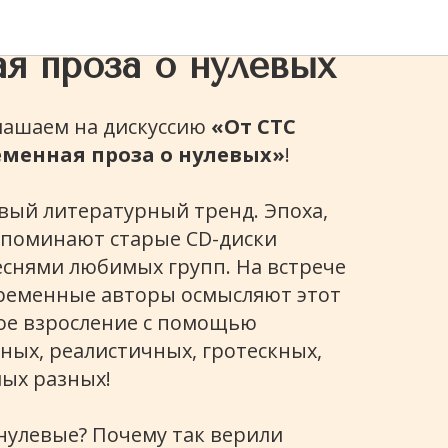
 шипучки:
я проза о нулевых
ашаем на дискуссию
«От СТС
еменная проза о нулевых»
!
ый литературный тренд. Эпоха,
апоминают старые CD-диски
еснями любимых групп. На встрече
временные авторы осмысляют этот
ое взросление с помощью
ных, реалистичных, гротескных,
ых разных!
 нулевые? Почему так верили