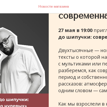
От СТС до
Новости магазина
современна
27 мая в 19:00
пригл
до шипучки: совр
Двухтысячные — нов
тексты о которой н
с мультиками или п
разберемся, как со
период и собственн
рассказов: атмосфер
одним словом — сам
Как мы взрослели в