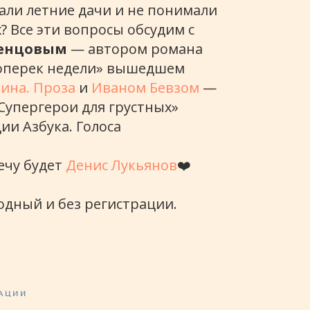
жали летние дачи и не понимали
? Все эти вопросы обсудим с
венцовым
— автором романа
поперек недели» вышедшем
ина. Проза
и
Иваном Бевзом
—
Супергерои для грустных»
и Азбука. Голоса
ечу будет
Денис Лукьянов
❤️
одный и без регистрации.
АЦИИ